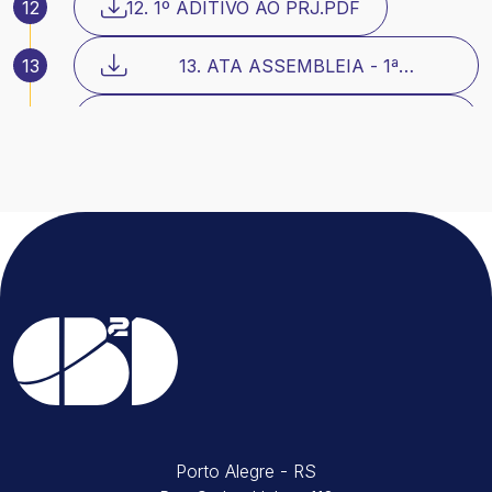
12
12. 1º ADITIVO AO PRJ.PDF
13
13. ATA ASSEMBLEIA - 1ª
CONVOCAÇÃO.PDF
14
14. LAUDO DE CREDENCIAMENTO -
1ª CONVOCAÇÃO.PDF
15
15. ATA ASSEMBLEIA 2ª
CONVOCAÇÃO E ANEXOS.PDF
16
19 - 18.11.2024 - ATA ASSEMBLEIA 2ª
CONV. 1º PROSSEGUIMENTO.PDF
17
22 - 02.12.2024 -1º MODIFICATIVO AO
PRJ.PDF
18
23 - 16.12.2024 - 2º MODIFICATIVO
AO PRJ.PDF
19
24 - 10.12.2024 - ATA ASSEMBLEIA
2ª CONV. 2º PROSSEGUIMENTO.PDF
Porto Alegre - RS
20
26 - 17.12.2024 - ATA ASSEMBLEIA 2ª