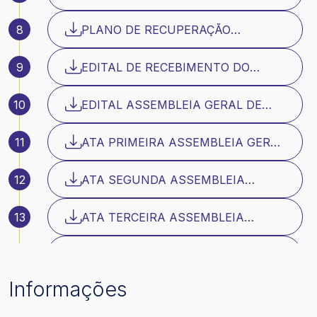
RECUPERAÇÃO JUDICIAL
8
PLANO DE RECUPERAÇÃO
JUDICIAL - ADITIVO 1
9
EDITAL DE RECEBIMENTO DO
PLANO
10
EDITAL ASSEMBLEIA GERAL DE
CREDORES
11
ATA PRIMEIRA ASSEMBLEIA GERAL
DE CREDORES
12
ATA SEGUNDA ASSEMBLEIA
GERAL DE CREDORES
13
ATA TERCEIRA ASSEMBLEIA
GERAL DE CREDORES
14
EDITAL DA RELAÇÃO DE CREDORES
Informações
15
ATA QUARTA ASSEMBLEIA GERAL
DE CREDORES