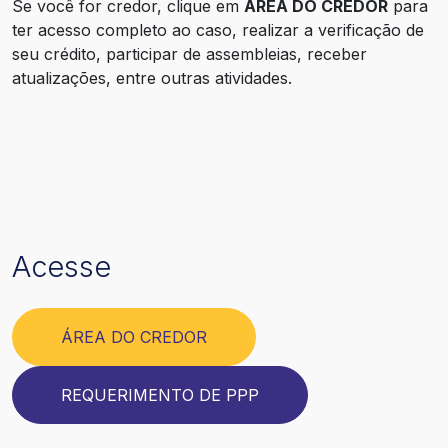
Se você for credor, clique em
ÁREA DO CREDOR
para
ter acesso completo ao caso, realizar a verificação de
25
RELATÓRIO MENSAL
seu crédito, participar de assembleias, receber
atualizações, entre outras atividades.
26
RELATÓRIO MENSAL
27
RELATÓRIO MENSAL
28
RELATÓRIO MENSAL
29
RELATÓRIO MENSAL
Acesse
30
RELATÓRIO MENSAL
ÁREA DO CREDOR
31
RELATÓRIO DE COMPRIMENTO DO
PLANO DE RECUPERAÇÃO
REQUERIMENTO DE PPP
JUDICIAL
32
RELATÓRIO MENSAL