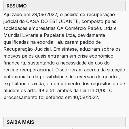
16
PLANO DE RECUPERAÇÃO
RESUMO
JUDICIAL- ADITIVO 2
Ajuizado em 29/09/2022, o pedido de recuperação
17
ATA QUINTA ASSEMBLEIA GERAL
judicial do CASA DO ESTUDANTE, composto pelas
DE CREDORES
sociedades empresárias CA Comércio Papéis Ltda e
Mundial Livraria e Papelaria Ltda, devidamente
18
DECISÃO DE SUBSTITUIÇÃO
qualificadas na exordial, ajuizaram pedido de
Recuperação Judicial. Em síntese, aduziram sobre os
19
TERMO DE COMPROMISSO
motivos pelos quais entraram em crise econômico-
financeira, sustentando a necessidade de uso do
20
RELATÓRIO MENSAL
regime recuperacional. Discorreram acerca da situação
patrimonial e da possibilidade de reversão do quadro,
21
DECISÃO DE CONCESSÃO DA
explicitando, ainda, o cumprimento dos requisitos a que
RECUPERAÇÃO JUDICIAL
aludem os arts. 48 e 51, ambos da Lei 11.101/05. O
22
RELATÓRIO MENSAL
processamento foi deferido em 10/08/2022.
23
RELATÓRIO MENSAL
SAIBA MAIS
24
RELATÓRIO MENSAL